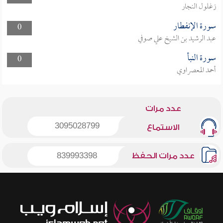
زغلول النجار
سورة الإنفطار
0
عبد الرشيد بن الشيخ علي صوفي
سورة النبأ
0
أحمد المعصراوي
عدد مرات
3095028799
الاستماع
عدد مرات الحفظ
839993398