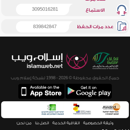
3095016281
الاستماع
عدد مرات الحفظ
839842847
جميع الحقوق محفوظة © 2026 - 1998 لشبكة إسلام ويب
وثيقة الخصوصية
اتفاقية الخدمة
اتصل بنا
من نحن