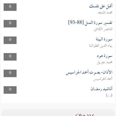
أقبل على نفسك
0
محمد المنجد
تفسير سورة النمل [88-93]
0
المنتصر الكتاني
سورة البينة
0
بهاء الدين الطوالبة
سورة هود
0
محمد جبريل
الأذان- بصوت أحمد الحراسيس
0
أحمد الحراسيس
أناشيد رمضان
0
(...)
عدد مرات