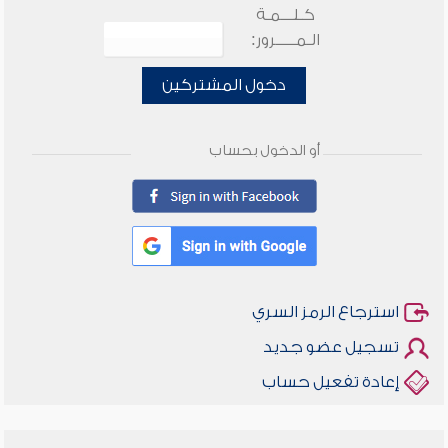
كـلـــمـة
الـمـــــرور:
دخول المشتركين
أو الدخول بحساب
استرجاع الرمز السري
تسجيل عضو جديد
إعادة تفعيل حساب