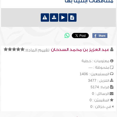
متناقضات ابتلينا بها
عبد العزيز بن محمد السدحان
تقييم المادة:
معلومات : خطبة
ملحوظة : ---
المستمعين : 1406
التنزيل : 3477
قراءة: 5174
الرسائل : 0
المقيميّن : 0
في خزائن : 0