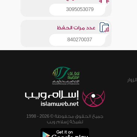
3095053079
عدد مرات الحفظ
840270037
زوار
جميع الحقوق محفوظة © 2026 - 1998
لشبكة إسلام ويب