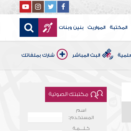
المكتبة
المواريث
بنين وبنات
علمية
البث المباشر
شارك بملفاتك
مكتبتك الصوتية
اسم
المستخدم:
كـلـــمـة