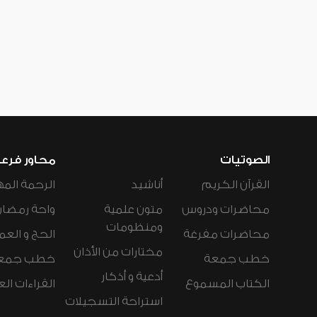
الصوتيات
محاور فرع
القرآن الكريم
أناشيد
الرحمة المه
محاضرات ودروس
متون علمية
واحة رمضان
ومنظومات
محاضرات مفرغة
الحج و العم
مختارات من الأذان
خطب جمعة
خطب جمع
أدعية و أذكار
الكتاب المسموع
القراءات ال
استراحة التسجيلات