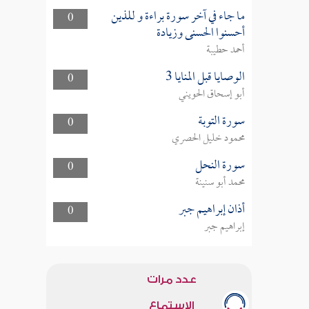
ما جاء في آخر سورة براءة و للذين
0
أحسنوا الحسنى وزيادة
أحمد حطيبة
الوصايا قبل المنايا 3
0
أبو إسحاق الحويني
سورة التوبة
0
محمود خليل الحصري
سورة النحل
0
محمد أبو سنينة
أذان إبراهيم جبر
0
إبراهيم جبر
عدد مرات
الاستماع