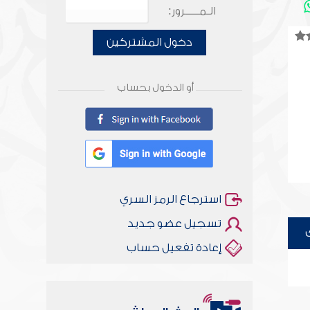
الـمـــــرور:
دخول المشتركين
أو الدخول بحساب
استرجاع الرمز السري
تسجيل عضو جديد
إعادة تفعيل حساب