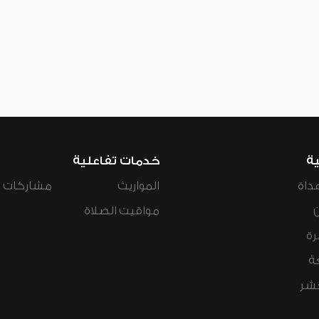
ية
خدمات تفاعلية
داة
المواريث
مشاركات ال
مواقيت الصلاة
رة
ة
عشر