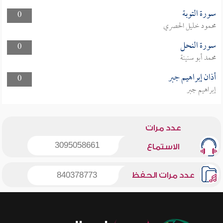
سورة التوبة
0
محمود خليل الحصري
سورة النحل
0
محمد أبو سنينة
أذان إبراهيم جبر
0
إبراهيم جبر
عدد مرات
3095058661
الاستماع
عدد مرات الحفظ
840378773