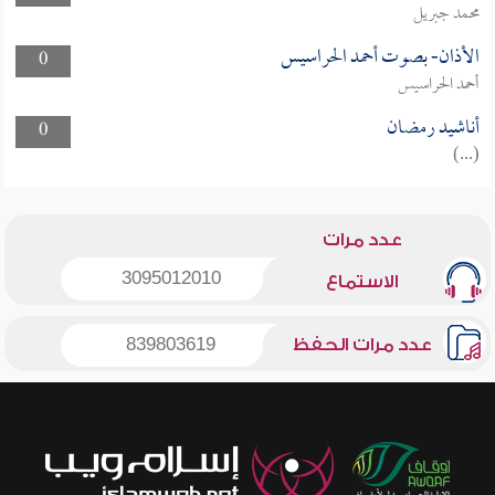
محمد جبريل
الأذان- بصوت أحمد الحراسيس
0
أحمد الحراسيس
أناشيد رمضان
0
(...)
عدد مرات
3095012010
الاستماع
عدد مرات الحفظ
839803619