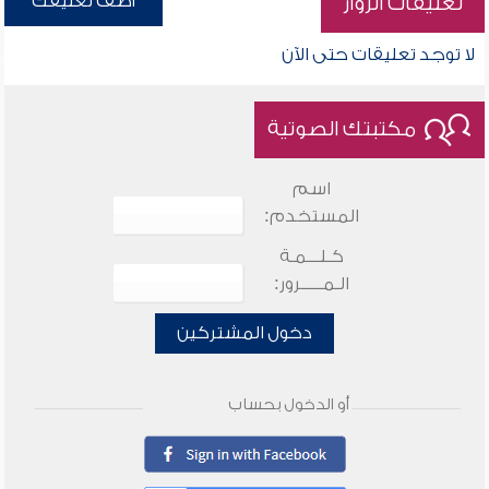
أضف تعليقك
تعليقات الزوار
لا توجد تعليقات حتى الآن
مكتبتك الصوتية
اسم
المستخدم:
كـلـــمـة
الـمـــــرور:
دخول المشتركين
أو الدخول بحساب