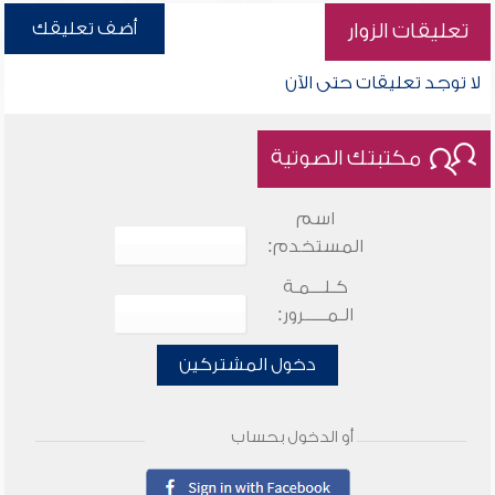
أضف تعليقك
تعليقات الزوار
لا توجد تعليقات حتى الآن
مكتبتك الصوتية
اسم
المستخدم:
كـلـــمـة
الـمـــــرور:
دخول المشتركين
أو الدخول بحساب