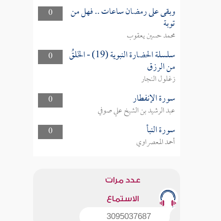
وبقى على رمضان ساعات .. فهل من
0
توبة
محمد حسين يعقوب
سلسلة الحضارة النبوية (19) - الخَلقُ
0
من الرزق
زغلول النجار
سورة الإنفطار
0
عبد الرشيد بن الشيخ علي صوفي
سورة النبأ
0
أحمد المعصراوي
عدد مرات
الاستماع
3095037687