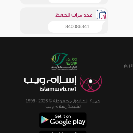
عدد مرات الحفظ
840086341
زوار
جميع الحقوق محفوظة © 2026 - 1998
لشبكة إسلام ويب