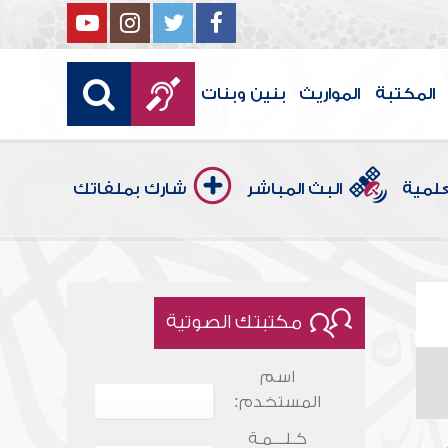
المكتبة
المواريث
بنين وبنات
علمية
البث المباشر
شارك بملفاتك
مكتبتك الصوتية
اسم
المستخدم:
كـلـــمـة