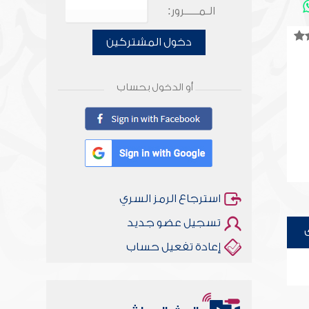
الـمـــــرور:
دخول المشتركين
أو الدخول بحساب
استرجاع الرمز السري
تسجيل عضو جديد
إعادة تفعيل حساب