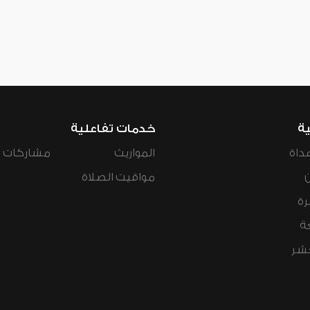
ية
خدمات تفاعلية
داة
المواريث
مشاركات ال
مواقيت الصلاة
رة
ة
عشر