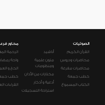
الصوتيات
محاور فرع
القرآن الكريم
أناشيد
الرحمة المه
محاضرات ودروس
متون علمية
واحة رمضان
ومنظومات
محاضرات مفرغة
الحج و العم
مختارات من الأذان
خطب جمعة
خطب جمع
أدعية و أذكار
الكتاب المسموع
القراءات ال
استراحة التسجيلات