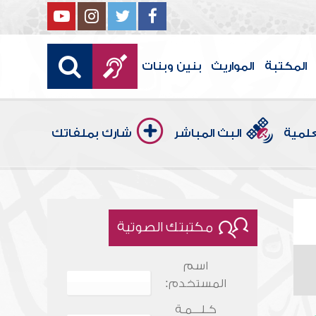
المكتبة
المواريث
بنين وبنات
علمية
البث المباشر
شارك بملفاتك
مكتبتك الصوتية
اسم
المستخدم:
كـلـــمـة