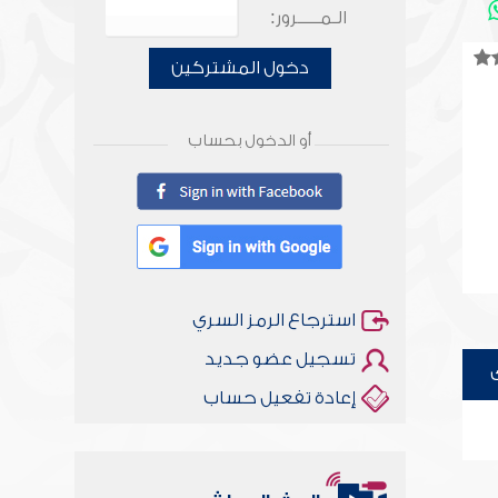
الـمـــــرور:
دخول المشتركين
أو الدخول بحساب
استرجاع الرمز السري
تسجيل عضو جديد
إعادة تفعيل حساب