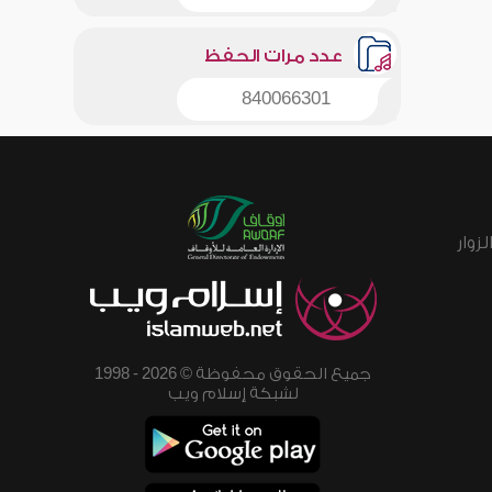
عدد مرات الحفظ
840066301
زوار
جميع الحقوق محفوظة © 2026 - 1998
لشبكة إسلام ويب