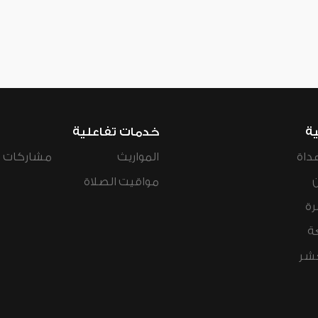
ية
خدمات تفاعلية
داة
المواريث
مشاركات ال
مواقيت الصلاة
رة
ة
عشر