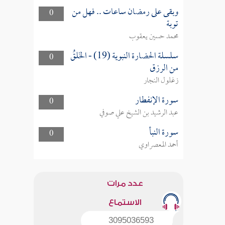
وبقى على رمضان ساعات .. فهل من
0
توبة
محمد حسين يعقوب
سلسلة الحضارة النبوية (19) - الخَلقُ
0
من الرزق
زغلول النجار
سورة الإنفطار
0
عبد الرشيد بن الشيخ علي صوفي
سورة النبأ
0
أحمد المعصراوي
عدد مرات
الاستماع
3095036593