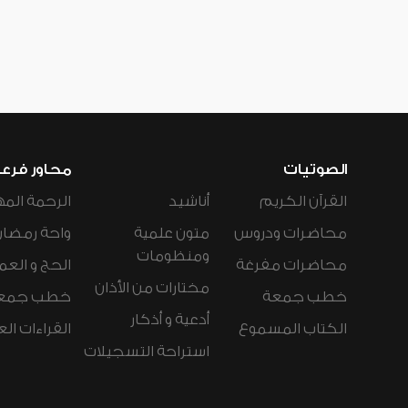
الصوتيات
محاور فرع
القرآن الكريم
أناشيد
الرحمة المه
محاضرات ودروس
متون علمية
واحة رمضان
ومنظومات
محاضرات مفرغة
الحج و العم
مختارات من الأذان
خطب جمعة
خطب جمع
أدعية و أذكار
الكتاب المسموع
القراءات ال
استراحة التسجيلات