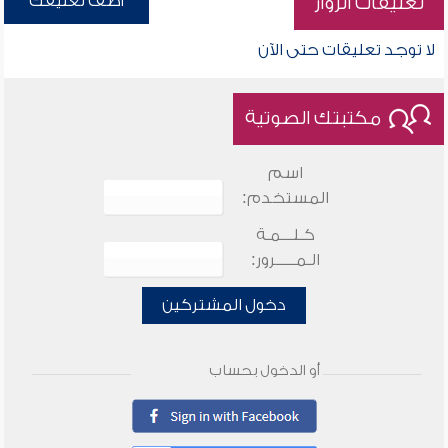
أضف تعليقك
تعليقات الزوار
لا توجد تعليقات حتى الآن
مكتبتك الصوتية
اسم
المستخدم:
كـلـــمـة
الـمـــــرور:
دخول المشتركين
أو الدخول بحساب