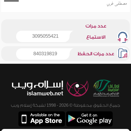
مصطفى غربي
عدد مرات
3095055421
الاستماع
عدد مرات الحفظ
840319819
جميع الحقوق محفوظة © 2026 - 1998 لشبكة إسلام ويب