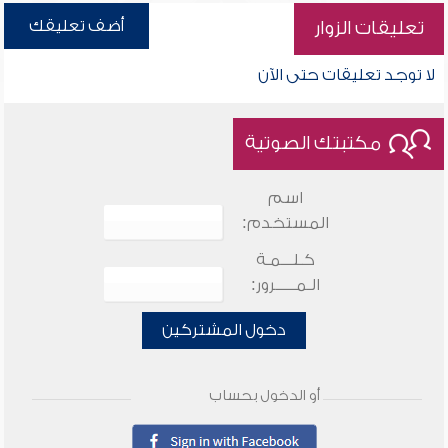
أضف تعليقك
تعليقات الزوار
لا توجد تعليقات حتى الآن
مكتبتك الصوتية
اسم
المستخدم:
كـلـــمـة
الـمـــــرور:
دخول المشتركين
أو الدخول بحساب