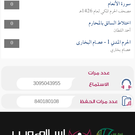
سورة الأنعام
0
مصحف الحرم المكي لعام 1426هـ
اختلاط السائق بالمحارم
0
أحمد القطان
الحرم المدني 1 - عصام البخارى
0
عصام بخاري
عدد مرات
3095043955
الاستماع
عدد مرات الحفظ
840180108