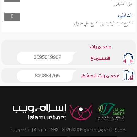
علي الحذيفي
الشاطبية
0
الشيخ:عبد الرشيد بن الشيخ علي صوفي
عدد مرات
3095019902
الاستماع
عدد مرات الحفظ
839884765
جميع الحقوق محفوظة © 2026 - 1998 لشبكة إسلام ويب