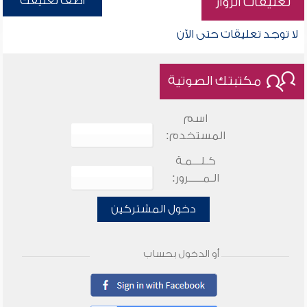
أضف تعليقك
تعليقات الزوار
لا توجد تعليقات حتى الآن
مكتبتك الصوتية
اسم
المستخدم:
كـلـــمـة
الـمـــــرور:
دخول المشتركين
أو الدخول بحساب