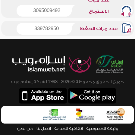
عدد مرات
3095009492
الاستماع
عدد مرات الحفظ
839782950
جميع الحقوق محفوظة © 2026 - 1998 لشبكة إسلام ويب
وثيقة الخصوصية
اتفاقية الخدمة
اتصل بنا
من نحن