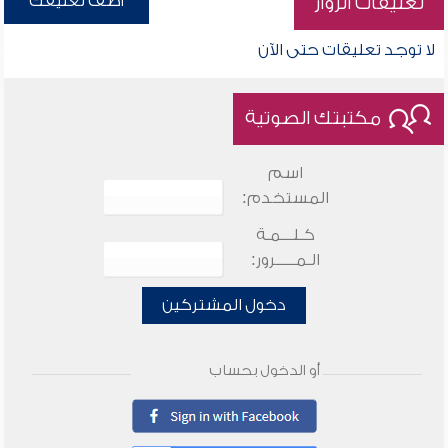
أضف تعليقك
تعليقات الزوار
لا توجد تعليقات حتى الآن
مكتبتك الصوتية
اسم
المستخدم:
كـلـــمـة
الـمـــــرور:
دخول المشتركين
أو الدخول بحساب