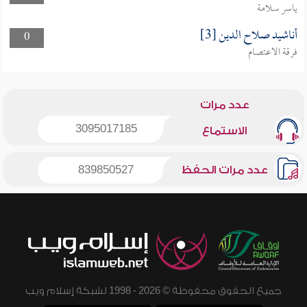
ياسر سلامة
أناشيد صلاح الدين [3]
0
فرقة الاعتصام
عدد مرات
3095017185
الاستماع
عدد مرات الحفظ
839850527
جميع الحقوق محفوظة © 2026 - 1998 لشبكة إسلام ويب