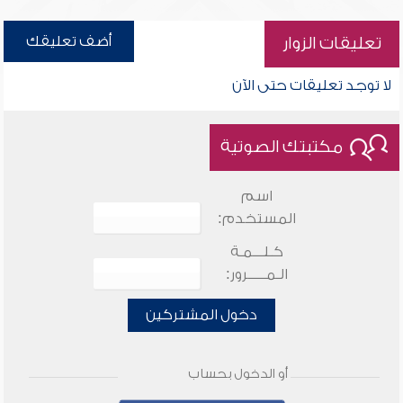
أضف تعليقك
تعليقات الزوار
لا توجد تعليقات حتى الآن
مكتبتك الصوتية
اسم
المستخدم:
كـلـــمـة
الـمـــــرور:
دخول المشتركين
أو الدخول بحساب