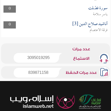
سورة فصّلت
0
ياسر سلامة
أناشيد صلاح الدين [3]
0
فرقة الاعتصام
عدد مرات
3095019295
الاستماع
عدد مرات الحفظ
839871158