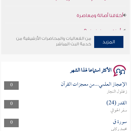
أخلاقنا أصالة ومعاصرة
وأمنهم من خوف 9
من الفعاليات والمحاضرات الأرشيفية من
المزيد
خدمة البث المباشر
سلسلة محاضرات نفحات رمضانية 1444هـ
الأكثر استماعا لهذا الشهر
الإعجاز العلمي...من معجزات القرآن
0
زغلول النجار
القدر (24)
0
سفر الحوالي
سورة ق
0
محمد ركابي