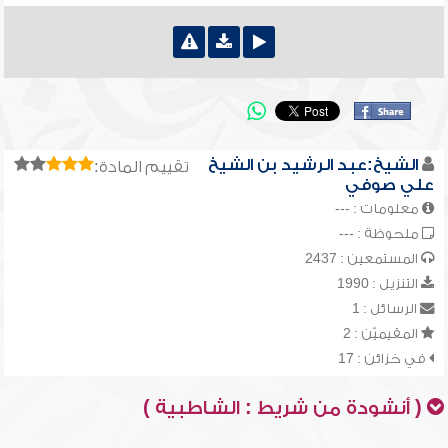
الشيخ:عبد الرشيد بن الشيخ
تقييم المادة:
علي صوفي
معلومات : ---
ملحوظة : ---
المستمعين : 2437
التنزيل : 1990
الرسائل : 1
المقيميّن : 2
في خزائن : 17
( أنشودة من شريط : الشاطبية )