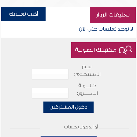
أضف تعليقك
تعليقات الزوار
لا توجد تعليقات حتى الآن
مكتبتك الصوتية
اسم
المستخدم:
كـلـــمـة
الـمـــــرور:
دخول المشتركين
أو الدخول بحساب