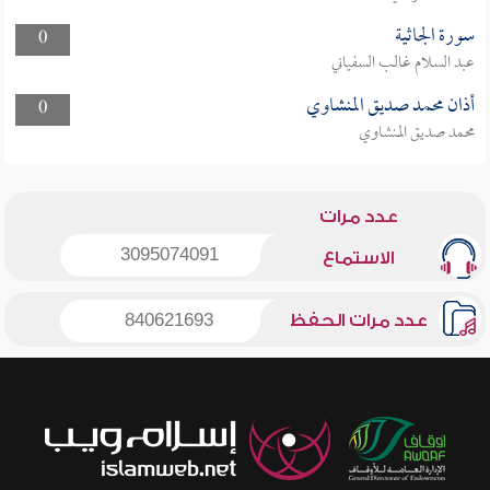
سورة الجاثية
0
عبد السلام غالب السفياني
أذان محمد صديق المنشاوي
0
محمد صديق المنشاوي
عدد مرات
3095074091
الاستماع
عدد مرات الحفظ
840621693