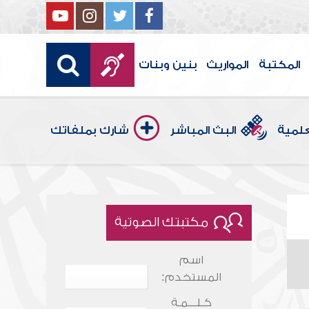
المكتبة
المواريث
بنين وبنات
علمية
البث المباشر
شارك بملفاتك
مكتبتك الصوتية
اسم
المستخدم:
كـلـــمـة