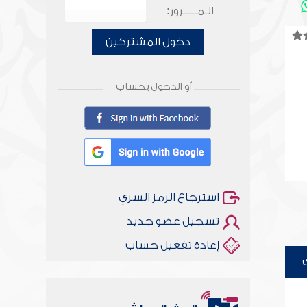
الـمـــــرور:
دخول المشتركين
أو الدخول بحساب
استرجاع الرمز السري
تسجيل عضو جديد
إعادة تفعيل حساب