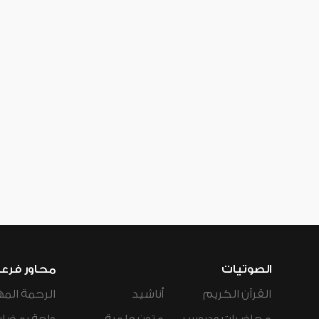
الصوتيات
محاور فرع
القرآن الكريم
أناشيد
الرحمة المه