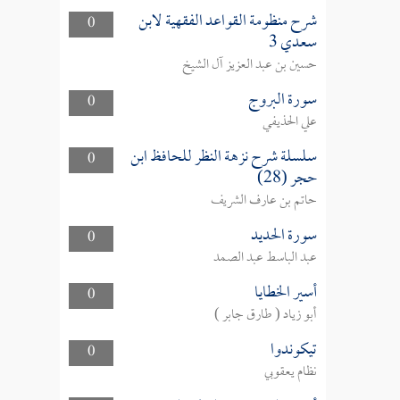
شرح منظومة القواعد الفقهية لابن
0
سعدي 3
حسين بن عبد العزيز آل الشيخ
سورة البروج
0
علي الحذيفي
سلسلة شرح نزهة النظر للحافظ ابن
0
حجر (28)
حاتم بن عارف الشريف
سورة الحديد
0
عبد الباسط عبد الصمد
أسير الخطايا
0
أبو زياد ( طارق جابر )
تيكوندوا
0
نظام يعقوبي