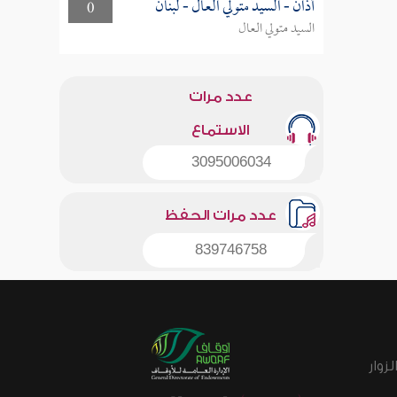
أذان - السيد متولي العال - لبنان
0
السيد متولي العال
عدد مرات
الاستماع
3095006034
عدد مرات الحفظ
839746758
زوار