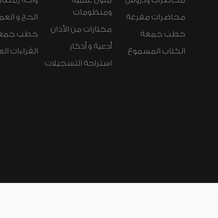
محاضرات ودروس
متون علمية
واحة رمضان
ومنظومات
محاضرات مفرغة
الحج و العم
مختارات من الأذان
خطب جمعة
خطب جمع
أدعية و أذكار
الكتاب المسموع
القراءات ال
استراحة التسجيلات
لغات الموقع:
عربي
Español
Deutsch
nçais