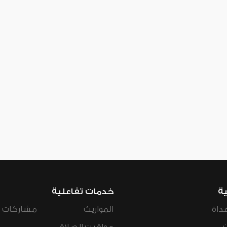
ية
خدمات تفاعلية
داة
المواريث
مشاركات ال