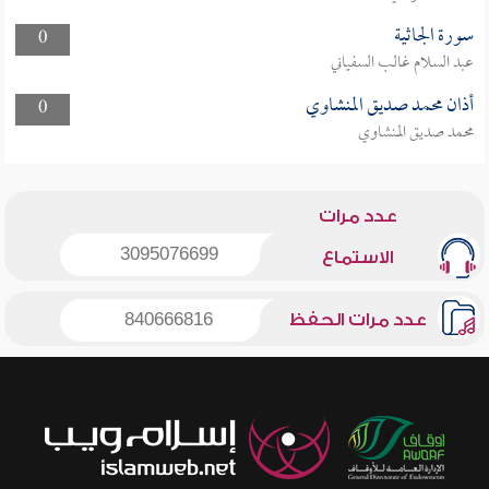
سورة الجاثية
0
عبد السلام غالب السفياني
أذان محمد صديق المنشاوي
0
محمد صديق المنشاوي
عدد مرات
3095076699
الاستماع
عدد مرات الحفظ
840666816