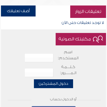
أضف تعليقك
تعليقات الزوار
لا توجد تعليقات حتى الآن
مكتبتك الصوتية
اسم
المستخدم:
كـلـــمـة
الـمـــــرور:
دخول المشتركين
أو الدخول بحساب