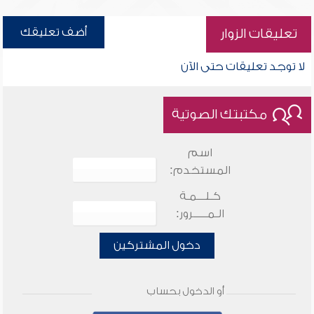
أضف تعليقك
تعليقات الزوار
لا توجد تعليقات حتى الآن
مكتبتك الصوتية
اسم
المستخدم:
كـلـــمـة
الـمـــــرور:
دخول المشتركين
أو الدخول بحساب