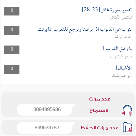
تفسير سورة غافر [23-28]
0
المنتصر الكتاني
تتوب عن الذنوب اذا مرضتا وترجع للذنوب اذا برئت
0
خالد الراشد
يا رفيق الدرب 1
0
سمير البشيري
الأشبال1
0
أبو عبد الملك
عدد مرات
3094995986
الاستماع
عدد مرات الحفظ
839633782