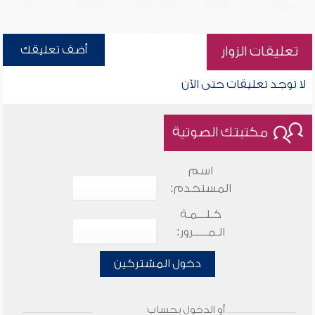
أضف تعليقك
تعليقات الزوار
لا توجد تعليقات حتى الآن
مكتبتك الصوتية
اسم
المستخدم:
كـلـــمـة
الـمـــــرور:
دخول المشتركين
أو الدخول بحساب