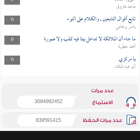
0
ماجد فاروق
تابع أقوال التابعين , والكلام على النوء
0
ياسر برهامي
ما جاء أن الملائكة لا تدخل بيتا فيه كلب ولا صورة
0
أحمد حطيبة
يا مركزي
0
أبو عبد الملك
عدد مرات
3094992452
الاستماع
عدد مرات الحفظ
839591415