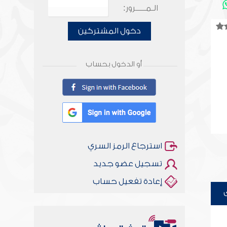
الـمـــــرور:
دخول المشتركين
أو الدخول بحساب
استرجاع الرمز السري
تسجيل عضو جديد
إعادة تفعيل حساب