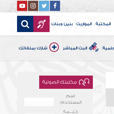
المكتبة
المواريث
بنين وبنات
علمية
البث المباشر
شارك بملفاتك
مكتبتك الصوتية
اسم
المستخدم:
كـلـــمـة