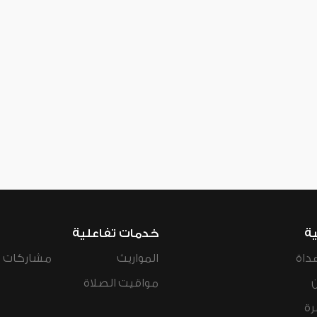
ية
خدمات تفاعلية
داة
المواريث
مشاركات ال
مواقيت الصلاة
رة