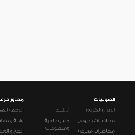
الصوتيات
محاور فرع
القرآن الكريم
أناشيد
الرحمة المه
محاضرات ودروس
متون علمية
واحة رمضان
ومنظومات
محاضرات مفرغة
الحج و العم