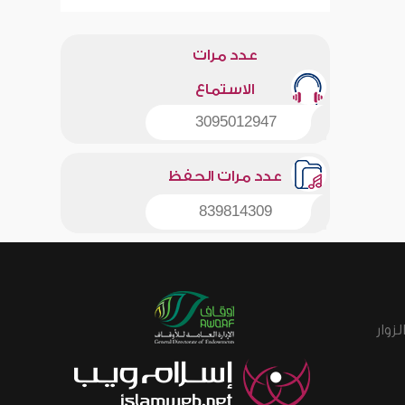
عدد مرات
الاستماع
3095012947
عدد مرات الحفظ
839814309
زوار