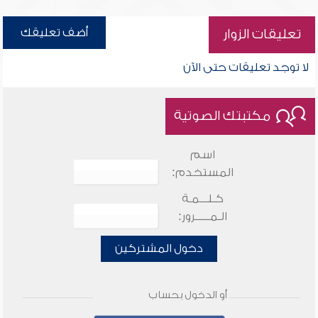
أضف تعليقك
تعليقات الزوار
لا توجد تعليقات حتى الآن
مكتبتك الصوتية
اسم
المستخدم:
كـلـــمـة
الـمـــــرور:
دخول المشتركين
أو الدخول بحساب