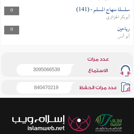
سلسلة منهاج المسلم - (141)
0
أبوبكر الجزائري
رياحين
0
أبو أنس
عدد مرات
3095066539
الاستماع
عدد مرات الحفظ
840470219