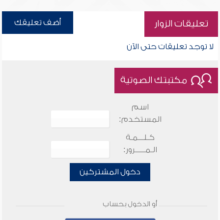
أضف تعليقك
تعليقات الزوار
لا توجد تعليقات حتى الآن
مكتبتك الصوتية
اسم
المستخدم:
كـلـــمـة
الـمـــــرور:
دخول المشتركين
أو الدخول بحساب