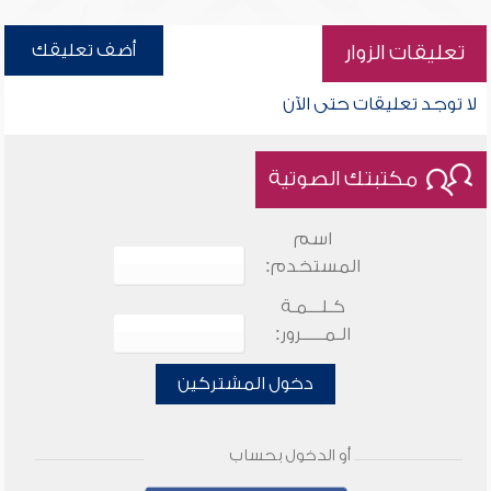
أضف تعليقك
تعليقات الزوار
لا توجد تعليقات حتى الآن
مكتبتك الصوتية
اسم
المستخدم:
كـلـــمـة
الـمـــــرور:
دخول المشتركين
أو الدخول بحساب