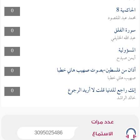
الحاكمية 8
0
محمد عبد المقصود
سورة الفلق
0
عبد الله الخليفي
المسؤولية
0
أيمن صيدح
أذان من فلسطين-بصوت صهيب هاني خطبا
0
صهيب هاني خطبا
إنك راجع للدنيا قلت لا أريد الرجوع
0
خالد الراشد
عدد مرات
3095025486
الاستماع