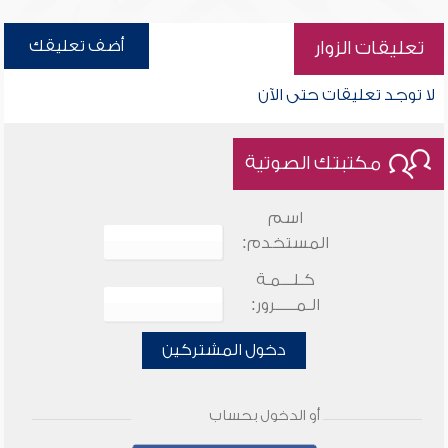
أضف تعليقك
تعليقات الزوار
لا توجد تعليقات حتى الآن
مكتبتك الصوتية
اسم
المستخدم:
كـلـــمـة
الـمـــــرور:
دخول المشتركين
أو الدخول بحساب