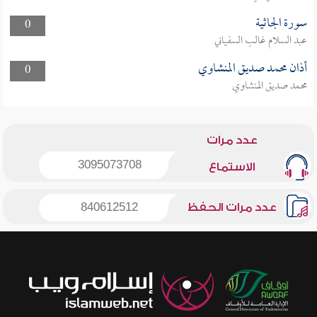
سورة الجاثية
0
عبد السلام غالب السفياني
أذان محمد صديق المنشاوي
0
محمد صديق المنشاوي
عدد مرات
3095073708
الاستماع
عدد مرات الحفظ
840612512