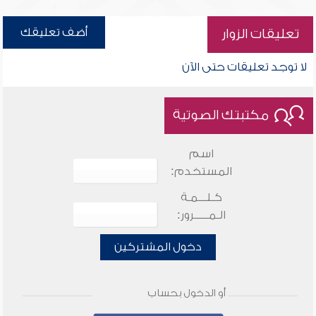
أضف تعليقك
تعليقات الزوار
لا توجد تعليقات حتى الآن
مكتبتك الصوتية
اسم
المستخدم:
كـلـــمـة
الـمـــــرور:
دخول المشتركين
أو الدخول بحساب