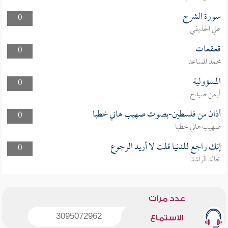
سورة الشرح
0
علي الحذيفي
قعقعات
0
محمد المساعد
المسؤولية
0
أيمن صيدح
أذان من فلسطين-بصوت صهيب هاني خطبا
0
صهيب هاني خطبا
إنك راجع للدنيا قلت لا أريد الرجوع
0
خالد الراشد
عدد مرات
3095072962
الاستماع