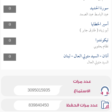
سورة الحديد
0
عبد الباسط عبد الصمد
أسير الخطايا
0
أبو زياد ( طارق جابر )
تيكوندوا
0
نظام يعقوبي
أذان - السيد متولي العال - لبنان
0
السيد متولي العال
عدد مرات
3095015935
الاستماع
عدد مرات الحفظ
839840450