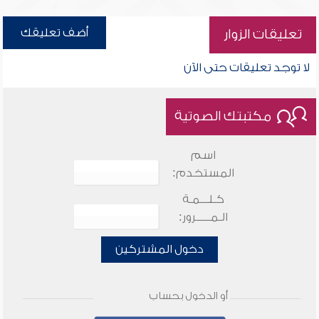
أضف تعليقك
تعليقات الزوار
لا توجد تعليقات حتى الآن
مكتبتك الصوتية
اسم
المستخدم:
كـلـــمـة
الـمـــــرور:
دخول المشتركين
أو الدخول بحساب