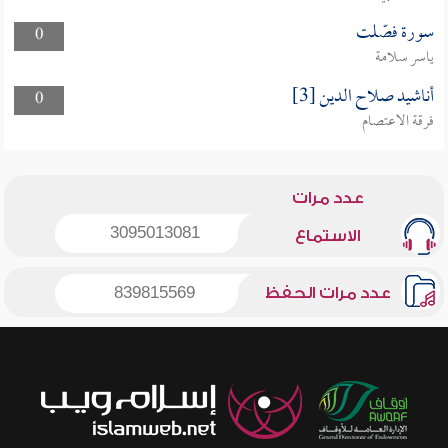
سورة فصّلت
0
ياسر سلامة
أناشيد صلاح الدين [3]
0
فرقة الاعتصام
عدد مرات
3095013081
الاستماع
عدد مرات الحفظ
839815569