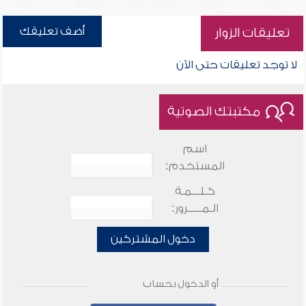
أضف تعليقك
تعليقات الزوار
لا توجد تعليقات حتى الآن
مكتبتك الصوتية
اسم
المستخدم:
كـلـــمـة
الـمـــــرور:
دخول المشتركين
أو الدخول بحساب