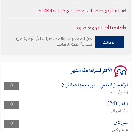
سلسلة محاضرات نفحات رمضانية 1444هـ
أخلاقنا أصالة ومعاصرة
من الفعاليات والمحاضرات الأرشيفية من
المزيد
وأمنهم من خوف 9
خدمة البث المباشر
سلسلة محاضرات نفحات رمضانية 1444هـ
الأكثر استماعا لهذا الشهر
الإعجاز العلمي...من معجزات القرآن
0
زغلول النجار
القدر (24)
0
سفر الحوالي
سورة ق
0
محمد ركابي