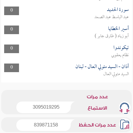
سورة الحديد
0
عبد الباسط عبد الصمد
أسير الخطايا
0
أبو زياد ( طارق جابر )
تيكوندوا
0
نظام يعقوبي
أذان - السيد متولي العال - لبنان
0
السيد متولي العال
عدد مرات
3095019295
الاستماع
عدد مرات الحفظ
839871158