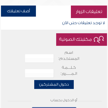
أضف تعليقك
تعليقات الزوار
لا توجد تعليقات حتى الآن
مكتبتك الصوتية
اسم
المستخدم:
كـلـــمـة
الـمـــــرور:
دخول المشتركين
أو الدخول بحساب