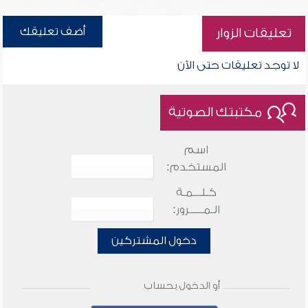
أضف تعليقك
تعليقات الزوار
لا توجد تعليقات حتى الآن
مكتبتك الصوتية
اسم
المستخدم:
كـلـــمـة
الـمـــــرور:
دخول المشتركين
أو الدخول بحساب