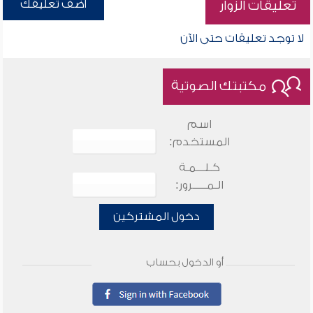
أضف تعليقك
تعليقات الزوار
لا توجد تعليقات حتى الآن
مكتبتك الصوتية
اسم
المستخدم:
كـلـــمـة
الـمـــــرور:
دخول المشتركين
أو الدخول بحساب