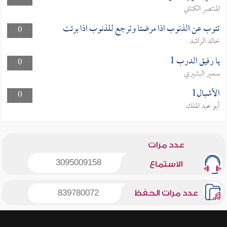
المنتصر الكتاني
تتوب عن الذنوب اذا مرضتا وترجع للذنوب اذا برئت
0
خالد الراشد
يا رفيق الدرب 1
0
سمير البشيري
الأشبال1
0
أبو عبد الملك
عدد مرات
3095009158
الاستماع
عدد مرات الحفظ
839780072