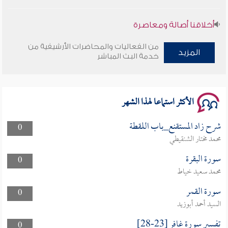
أخلاقنا أصالة ومعاصرة
من الفعاليات والمحاضرات الأرشيفية من
وأمنهم من خوف 9
المزيد
خدمة البث المباشر
سلسلة محاضرات نفحات رمضانية 1444هـ
الأكثر استماعا لهذا الشهر
شرح زاد المستقنع_باب اللقطة
0
محمد مختار الشنقيطي
سورة البقرة
0
محمد سعيد خياط
سورة القمر
0
السيد أحمد أبوزيد
تفسير سورة غافر [23-28]
0