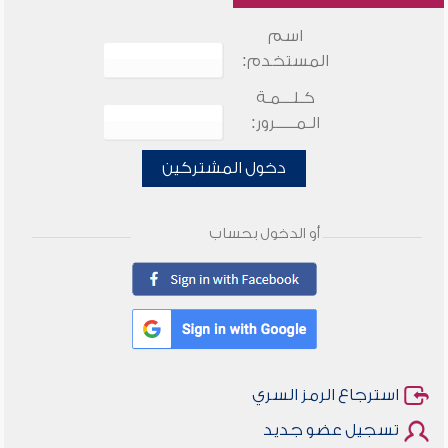
اسم
المستخدم:
كـلـــمـة
الـمـــــرور:
دخول المشتركين
أو الدخول بحساب
استرجاع الرمز السري
تسجيل عضو جديد