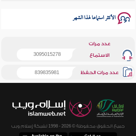
سلسلة محاضرات نفحات رمضانية 1444هـ
الأكثر استماعا لهذا الشهر
عدد مرات
3095015278
الاستماع
عدد مرات الحفظ
839835981
جميع الحقوق محفوظة © 2026 - 1998 لشبكة إسلام ويب