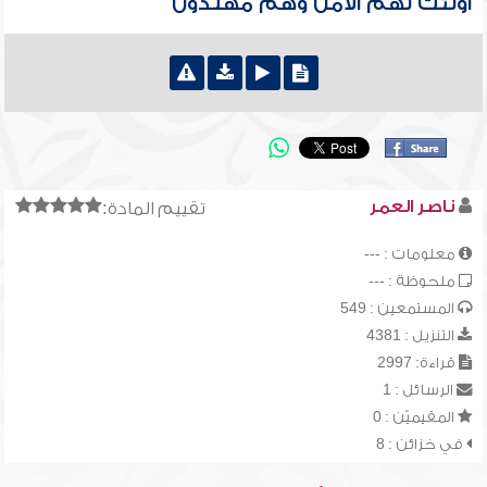
أولئك لهم الأمن وهم مهتدون
ناصر العمر
تقييم المادة:
معلومات : ---
ملحوظة : ---
المستمعين : 549
التنزيل : 4381
قراءة: 2997
الرسائل : 1
المقيميّن : 0
في خزائن : 8