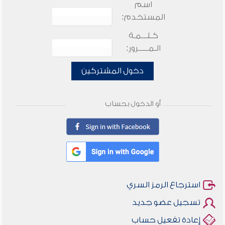
اسم
المستخدم:
كـلـــمـة
الـمـــــرور:
دخول المشتركين
أو الدخول بحساب
استرجاع الرمز السري
تسجيل عضو جديد
إعادة تفعيل حساب