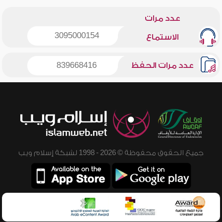
عدد مرات
3095000154
الاستماع
عدد مرات الحفظ
839668416
جميع الحقوق محفوظة © 2026 - 1998 لشبكة إسلام ويب