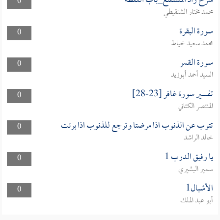
شرح زاد المستقنع_باب اللقطة
0
محمد مختار الشنقيطي
سورة البقرة
0
محمد سعيد خياط
سورة القمر
0
السيد أحمد أبوزيد
تفسير سورة غافر [23-28]
0
المنتصر الكتاني
تتوب عن الذنوب اذا مرضتا وترجع للذنوب اذا برئت
0
خالد الراشد
يا رفيق الدرب 1
0
سمير البشيري
الأشبال1
0
أبو عبد الملك