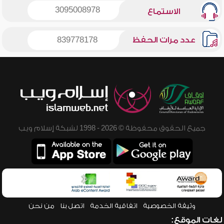
3095008978
الاستماع
عدد مرات الحفظ
839778178
جميع الحقوق محفوظة © 2026 - 1998 لشبكة إسلام ويب
وثيقة الخصوصية
اتفاقية الخدمة
اتصل بنا
من نحن
لغات الموقع: