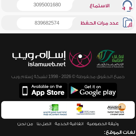
3095001680
الاستماع
عدد مرات الحفظ
839682574
جميع الحقوق محفوظة © 2026 - 1998 لشبكة إسلام ويب
وثيقة الخصوصية
اتفاقية الخدمة
اتصل بنا
من نحن
لغات الموقع: