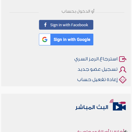
أو الدخول بحساب
استرجاع الرمز السري
تسجيل عضو جديد
إعادة تفعيل حساب
البث المباشر
أخلاقنا أصالة ومعاصرة