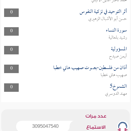
محمد ناصر الدين الألباني
أثر التوحيد في تزكية النفوس
0
حسن أبو الأشبال الزهيري
سورة النساء
0
رشيد بلعالية
المسؤولية
0
أيمن صيدح
أذان من فلسطين-بصوت صهيب هاني خطبا
0
صهيب هاني خطبا
الشموخ5
0
مهند الدوسري
عدد مرات
3095047540
الاستماع