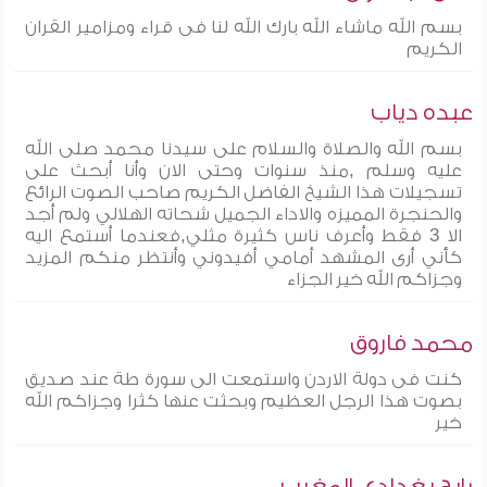
بسم الله ماشاء الله بارك الله لنا فى قراء ومزامير القران
الكريم
عبده دياب
بسم الله والصلاة والسلام على سيدنا محمد صلى الله
عليه وسلم ,منذ سنوات وحتى الان وأنا أبحث على
تسجيلات هذا الشيخ الفاضل الكريم صاحب الصوت الرائع
والحنجرة المميزه والاداء الجميل شحاته الهلالي ولم أجد
الا 3 فقط وأعرف ناس كثيرة مثلي,فعندما أستمع اليه
كأني أرى المشهد أمامي أفيدوني وأنتظر منكم المزيد
وجزاكم الله خير الجزاء
محمد فاروق
كنت فى دولة الاردن واستمعت الى سورة طة عند صديق
بصوت هذا الرجل العظيم وبحثت عنها كثرا وجزاكم الله
خير
رابح بغدادي المغرب