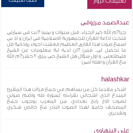
أضف تعليقك
تعليقات الزوار
عبدالصمد مرزوقی
جزا?م الله خیر الجزاء. قبل سنوات و بینما ?نت فی سیارتی
فتحت اذاعة القرآن للجمهوریة الاسلامیة فی ایران و اذ بی
اسمع صوت هذا القاری العظیم فعشت اجواء روحانیة قل
ما تحصل لی. فمن ?ان لدیه ایة معلومات عن الشیخ
فلیطلعنی. و اول سؤال هل الشیخ حی یرزق ؟ حشر?م الله
مع القرآن و اهله آمین
halashkar
اشكر مقدما كل من يساهم في جمع قراات هذا المقرئ
المبدع الذي اشجاني بقراءته لسورة طه واضم صوتي
لصوت الاخ رابح بغدادي من المغرب بوجوب جمع
المصحف كاملا لهذا الصوت النادر مع خالص شكري
وتقديري
على البنهاوى