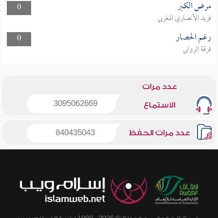
مرض الكبر
0
فريد الأنصاري المغربي
رغم الحصار
0
فرقة الروابي
عدد مرات
3095062669
الاستماع
عدد مرات الحفظ
840435043