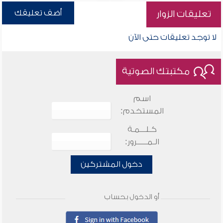
أضف تعليقك
تعليقات الزوار
لا توجد تعليقات حتى الآن
مكتبتك الصوتية
اسم
المستخدم:
كـلـــمـة
الـمـــــرور:
دخول المشتركين
أو الدخول بحساب