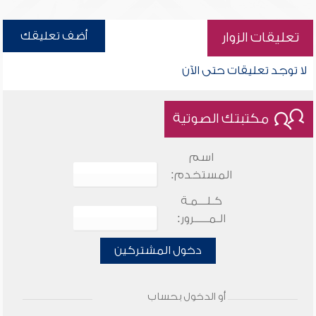
أضف تعليقك
تعليقات الزوار
لا توجد تعليقات حتى الآن
مكتبتك الصوتية
اسم
المستخدم:
كـلـــمـة
الـمـــــرور:
دخول المشتركين
أو الدخول بحساب