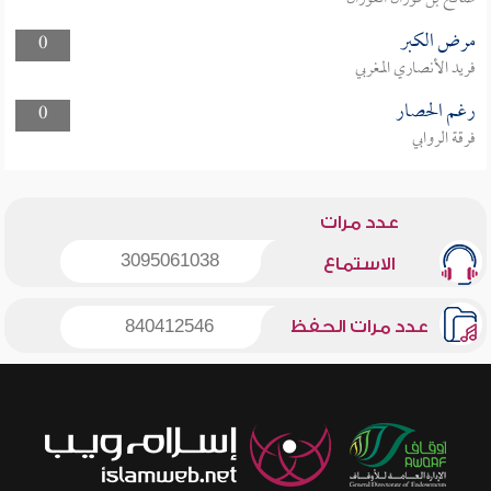
مرض الكبر
0
فريد الأنصاري المغربي
رغم الحصار
0
فرقة الروابي
عدد مرات
3095061038
الاستماع
عدد مرات الحفظ
840412546