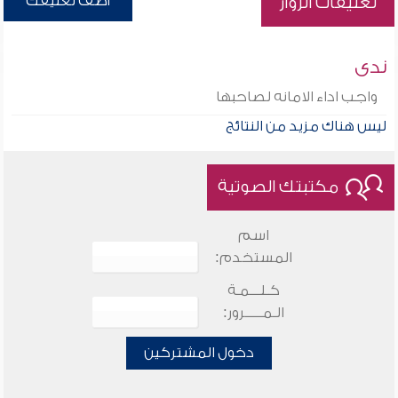
أضف تعليقك
تعليقات الزوار
ندى
واجب اداء الامانه لصاحبها
ليس هناك مزيد من النتائج
مكتبتك الصوتية
اسم
المستخدم:
كـلـــمـة
الـمـــــرور:
دخول المشتركين