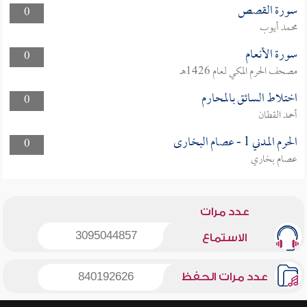
سورة القصص
0
محمد أيوب
سورة الأنعام
0
مصحف الحرم المكي لعام 1426هـ
اختلاط السائق بالمحارم
0
أحمد القطان
الحرم المدني 1 - عصام البخارى
0
عصام بخاري
عدد مرات
3095044857
الاستماع
عدد مرات الحفظ
840192626