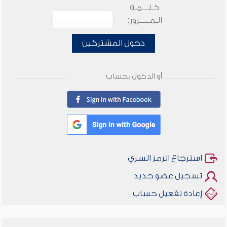
كـلـــمـة
الـمـــــرور:
دخول المشتركين
أو الدخول بحساب
استرجاع الرمز السري
تسجيل عضو جديد
إعادة تفعيل حساب