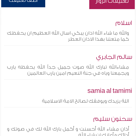
أضف تعليقك
تعليقات الزوار
اسلام
والله ما شاء الله اذان يبكي اسال الله العظيم ان يحفظك
كما متعتنا بهذا الاذان العطر
سالم الجابري
مشاءالله تبارك الله صوت جميل جدآ الله يحفظه يارب
ويجمعنا وياه في جنة النعيم امين يارب العالمين
samia al tamimi
اللة يزيدك ويوفقك لصالح الامة الاسلامية
سحنون سليم
أذان مشاء الله أحسنت و أكمل بارك الله لك في صوتك و
أدائك و أعانك إن شاء الله