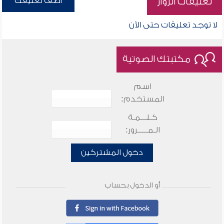
أضف تعليقك
تعليقات الزوار
لا توجد تعليقات حتى الآن
مكتبتك الصوتية
اسم
المستخدم:
كـلـــمـة
الـمـــــرور:
دخول المشتركين
أو الدخول بحساب