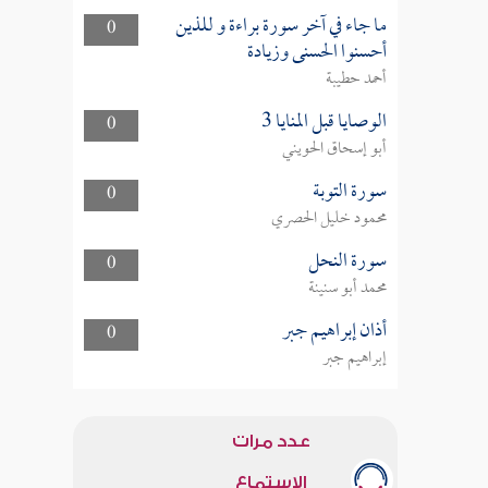
ما جاء في آخر سورة براءة و للذين
0
أحسنوا الحسنى وزيادة
أحمد حطيبة
الوصايا قبل المنايا 3
0
أبو إسحاق الحويني
سورة التوبة
0
محمود خليل الحصري
سورة النحل
0
محمد أبو سنينة
أذان إبراهيم جبر
0
إبراهيم جبر
عدد مرات
الاستماع