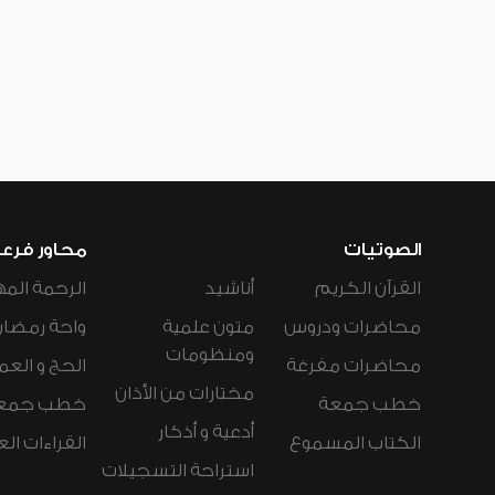
الصوتيات
محاور فرع
القرآن الكريم
أناشيد
الرحمة المه
محاضرات ودروس
متون علمية
واحة رمضان
ومنظومات
محاضرات مفرغة
الحج و العم
مختارات من الأذان
خطب جمعة
خطب جمع
أدعية و أذكار
الكتاب المسموع
القراءات ال
استراحة التسجيلات