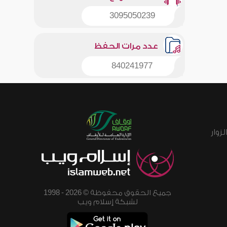
3095050239
عدد مرات الحفظ
840241977
زوار
جميع الحقوق محفوظة © 2026 - 1998
لشبكة إسلام ويب