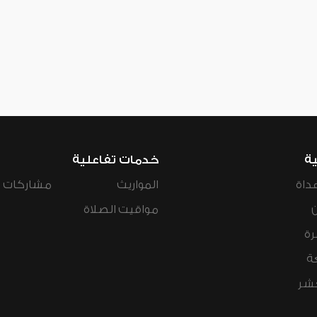
ية
خدمات تفاعلية
داة
المواريث
مشاركات ال
مواقيت الصلاة
رة
ة
عشر