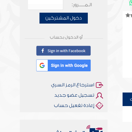
الـمـــــرور:
دخول المشتركين
أو الدخول بحساب
استرجاع الرمز السري
تسجيل عضو جديد
إعادة تفعيل حساب