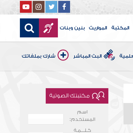
المكتبة
المواريث
بنين وبنات
علمية
البث المباشر
شارك بملفاتك
مكتبتك الصوتية
اسم
المستخدم:
كـلـــمـة