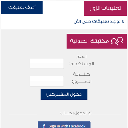
أضف تعليقك
تعليقات الزوار
لا توجد تعليقات حتى الآن
مكتبتك الصوتية
اسم
المستخدم:
كـلـــمـة
الـمـــــرور:
دخول المشتركين
أو الدخول بحساب