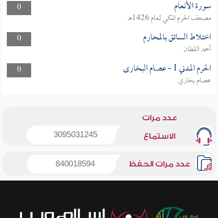
سورة الأنعام
0
مصحف الحرم المكي لعام 1426هـ
اختلاط السائق بالمحارم
0
أحمد القطان
الحرم المدني 1 - عصام البخارى
0
عصام بخاري
عدد مرات
3095031245
الاستماع
عدد مرات الحفظ
840018594