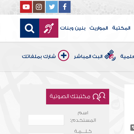
المكتبة
المواريث
بنين وبنات
علمية
البث المباشر
شارك بملفاتك
مكتبتك الصوتية
اسم
المستخدم:
كـلـــمـة