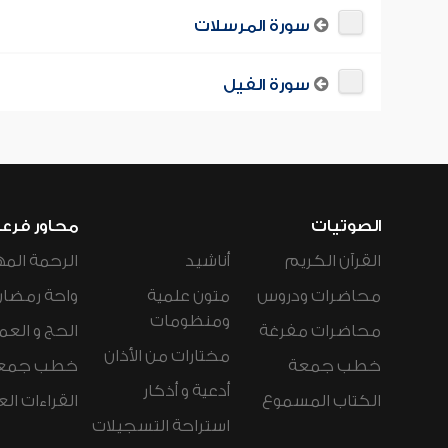
سورة المرسلات
سورة الفيل
الصوتيات
محاور فرع
القرآن الكريم
أناشيد
الرحمة المه
محاضرات ودروس
متون علمية
واحة رمضان
ومنظومات
محاضرات مفرغة
الحج و العم
مختارات من الأذان
خطب جمعة
خطب جمع
أدعية و أذكار
الكتاب المسموع
القراءات ال
استراحة التسجيلات