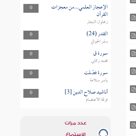
الإعجاز العلمي...من معجزات
0
القرآن
زغلول النجار
القدر (24)
0
سفر الحوالي
سورة ق
0
محمد ركابي
سورة فصّلت
0
ياسر سلامة
أناشيد صلاح الدين [3]
0
فرقة الاعتصام
عدد مرات
الاستماع