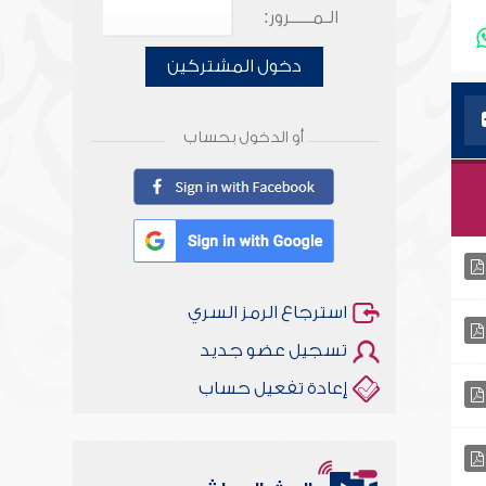
الـمـــــرور:
دخول المشتركين
أو الدخول بحساب
استرجاع الرمز السري
تسجيل عضو جديد
إعادة تفعيل حساب