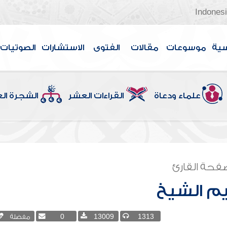
Indones
سية
موسوعات
مقالات
الفتوى
الاستشارات
الصوتيات
علماء ودعاة
القراءات العشر
الشجرة ال
فحة القارئ
م الشيخ
1313
13009
0
مفضلة