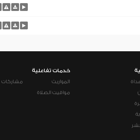
ية
خدمات تفاعلية
داة
المواريث
مشاركات ال
مواقيت الصلاة
رة
ة
عشر