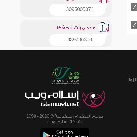
3095005074
عدد مرات الحفظ
839736360
زوار
جميع الحقوق محفوظة © 2026 - 1998
لشبكة إسلام ويب