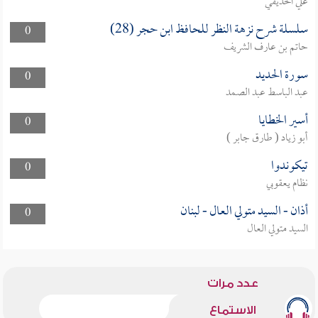
علي الحذيفي
سلسلة شرح نزهة النظر للحافظ ابن حجر (28)
0
حاتم بن عارف الشريف
سورة الحديد
0
عبد الباسط عبد الصمد
أسير الخطايا
0
أبو زياد ( طارق جابر )
تيكوندوا
0
نظام يعقوبي
أذان - السيد متولي العال - لبنان
0
السيد متولي العال
عدد مرات
الاستماع