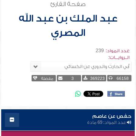
صفحة القارئ
عبد الملك بن عبد الله
المصري
عدد المواد:
239
الــروايـــات:
66158
369223
3
مفضلة
حفص عن عاصم
عدد المواد: 69 مادة