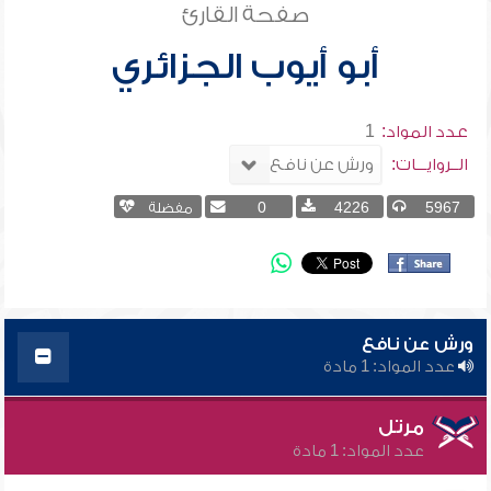
صفحة القارئ
أبو أيوب الجزائري
عدد المواد:
1
الــروايـــات:
5967
4226
0
مفضلة
ورش عن نافع
عدد المواد: 1 مادة
مرتل
عدد المواد: 1 مادة