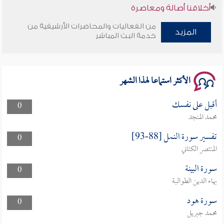
أخلاقنا أصالة ومعاصرة
من الفعاليات والمحاضرات الأرشيفية من
المزيد
وأمنهم من خوف 9
خدمة البث المباشر
سلسلة محاضرات نفحات رمضانية 1444هـ
الأكثر استماعا لهذا الشهر
أقبل على نفسك
0
محمد المنجد
تفسير سورة النمل [88-93]
0
المنتصر الكتاني
سورة البينة
0
بهاء الدين الطوالبة
سورة هود
0
محمد جبريل