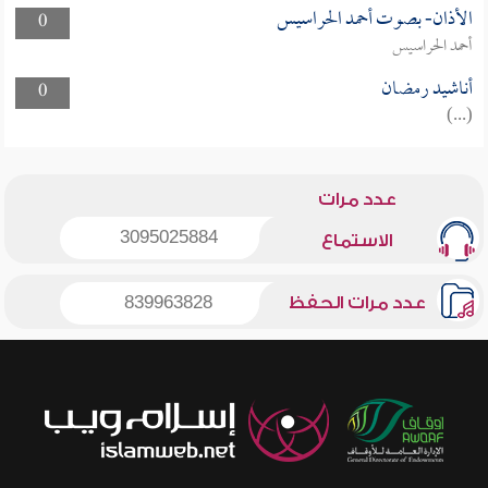
الأذان- بصوت أحمد الحراسيس
0
أحمد الحراسيس
أناشيد رمضان
0
(...)
عدد مرات
3095025884
الاستماع
عدد مرات الحفظ
839963828