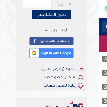
الـمـــــرور:
دخول المشتركين
أو الدخول بحساب
استرجاع الرمز السري
تسجيل عضو جديد
إعادة تفعيل حساب