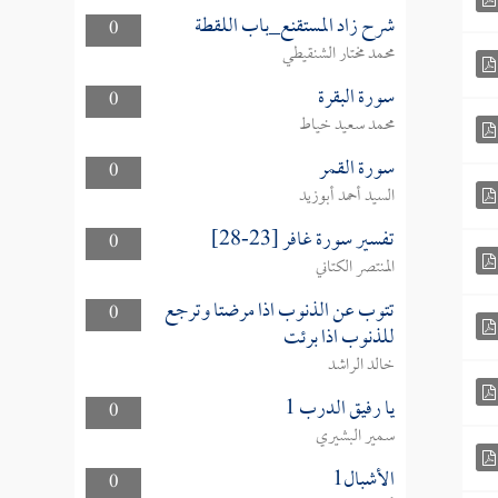
شرح زاد المستقنع_باب اللقطة
0
محمد مختار الشنقيطي
سورة البقرة
0
محمد سعيد خياط
سورة القمر
0
السيد أحمد أبوزيد
تفسير سورة غافر [23-28]
0
المنتصر الكتاني
تتوب عن الذنوب اذا مرضتا وترجع
0
للذنوب اذا برئت
خالد الراشد
يا رفيق الدرب 1
0
سمير البشيري
الأشبال1
0