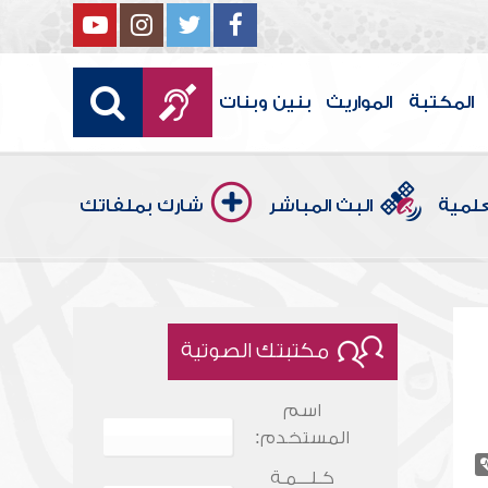
المكتبة
المواريث
بنين وبنات
علمية
البث المباشر
شارك بملفاتك
مكتبتك الصوتية
اسم
المستخدم:
كـلـــمـة