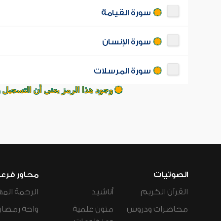
سورة القيامة
سورة الإنسان
سورة المرسلات
وجود هذا الرمز يعني أن التسجيل 
الصوتيات
محاور فرع
القرآن الكريم
أناشيد
الرحمة المه
محاضرات ودروس
متون علمية
واحة رمضان