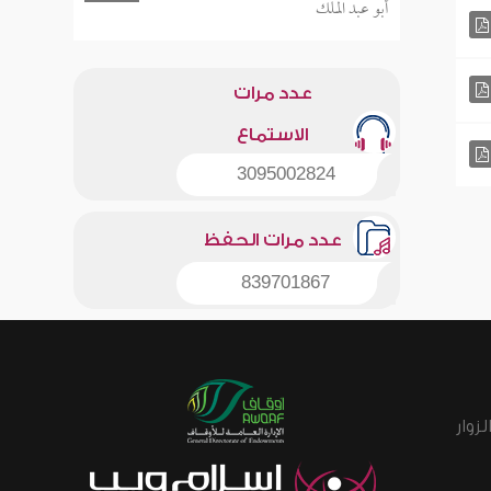
أبو عبد الملك
عدد مرات
الاستماع
3095002824
عدد مرات الحفظ
839701867
زوار