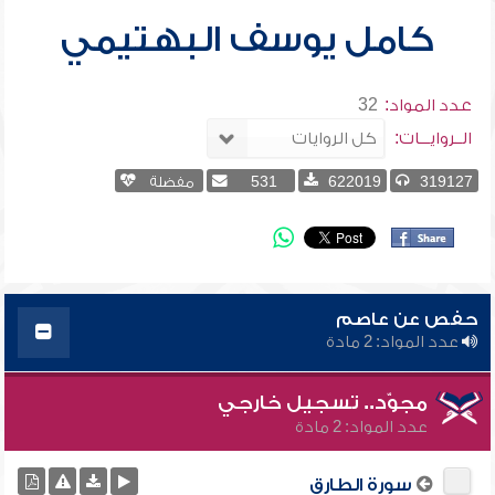
كامل يوسف البهتيمي
عدد المواد:
32
الــروايـــات:
319127
622019
531
مفضلة
حفص عن عاصم
عدد المواد: 2 مادة
مجوّد.. تسجيل خارجي
عدد المواد: 2 مادة
سورة الطارق