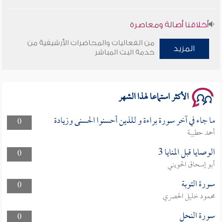
أخلاقنا أصالة ومعاصرة
من الفعاليات والمحاضرات الأرشيفية من
وأمنهم من خوف 9
المزيد
خدمة البث المباشر
سلسلة محاضرات نفحات رمضانية 1444هـ
الأكثر استماعا لهذا الشهر
ما جاء في آخر سورة براءة و للذين أحسنوا الحسنى وزيادة
0
أحمد حطيبة
الوصايا قبل المنايا 3
0
أبو إسحاق الحويني
سورة التوبة
0
محمود خليل الحصري
سورة النحل
0