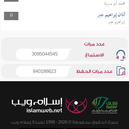
محمد أبو سنينة
أذان إبراهيم جبر
0
إبراهيم جبر
عدد مرات
3095044545
الاستماع
عدد مرات الحفظ
840188623
جميع الحقوق محفوظة © 2026 - 1998 لشبكة إسلام ويب