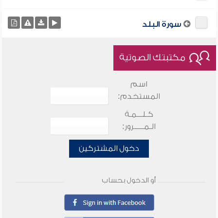
سورة البلد
مكتبتك الصوتية
اسم
المستخدم:
كـلـــمـة
الـمـــــرور:
دخول المشتركين
أو الدخول بحساب