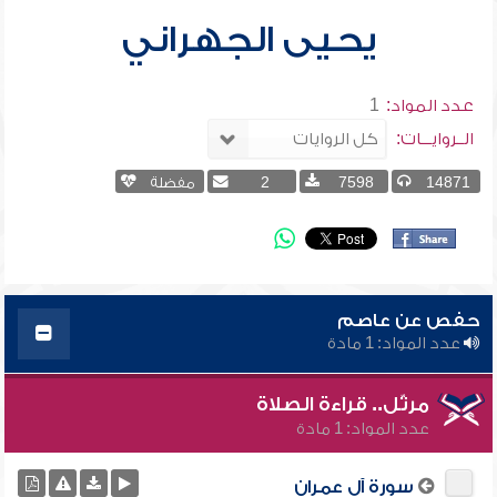
يحيى الجهراني
عدد المواد:
1
الــروايـــات:
14871
7598
2
مفضلة
حفص عن عاصم
عدد المواد: 1 مادة
مرتّل.. قراءة الصلاة
عدد المواد: 1 مادة
سورة آل عمران