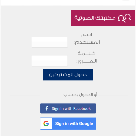
مكتبتك الصوتية
اسم
المستخدم:
كـلـــمـة
الـمـــــرور:
دخول المشتركين
أو الدخول بحساب