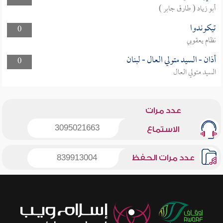
أبو زياد ( طارق جابر )
تيكوندوا
0
نظام يعقوبي
أذان - السيد متولي العال - لبنان
0
السيد متولي العال
عدد مرات
3095021663
الاستماع
عدد مرات الحفظ
839913004